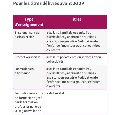
Pour les titres délivrés avant 2009
Type
Titres
d’enseignement
Enseignement de
auxiliaire familiale et sanitaire /
plein exercice
puéricultrice / aspirant en nursing /
assistant en gériatrie / éducation de
l’enfance / moniteur pour collectivités
d’enfants
Promotion sociale
auxiliaire polyvalente en services et en
collectivités
Formation en
auxiliaire familiale et sanitaire /
alternance
puéricultrice / aspirant en nursing /
assistant en gériatrie / éducation de
l’enfance / moniteur pour collectivités
d’enfants
Formation en centre
aide familial
de formation agréé
par la formation
professionnelle de
la Région wallonne