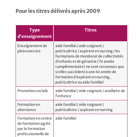
Pour les titres délivrés après 2009
Type
Titres
d’enseignement
Enseignement de
aide familial / aide soignant /
plein exercice
puéricultrice / aspirant en nursing / les
formations de monitorat de collectivités
d’enfants et de gériatrie (7e année
complémentaire) ne sont reconnues que
si elles succèdent à une 6e année de
formation d’aspirant en nursing,
puéricultrice ou aide familial
Promotion sociale
aide familial / aide soignant / auxiliaire de
l’enfance
Formation en
aide familial / aide soignant /
alternance
puéricultrice / aspirant en nursing
Formation en centre
aide familial
de formation agréé
par la formation
professionnelle de