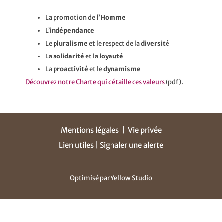
La promotion de
l’Homme
L’
indépendance
Le
pluralisme
et le respect de la
diversité
La
solidarité
et la
loyauté
La
proactivité
et le
dynamisme
Découvrez notre Charte qui détaille ces valeurs
(pdf).
Mentions légales
|
Vie privée
Lien utiles |
Signaler une alerte
Optimisé par
Yellow Studio